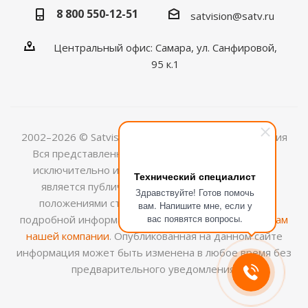
8 800 550-12-51
satvision@satv.ru
Центральный офис: Самара, ул. Санфировой,
95 к.1
2002–2026 © Satvision — системы видеонаблюдения
Вся представленная на сайте информация носит
исключительно информационный характер и не
Технический специалист
является публичной офертой, определяемой
Здравствуйте! Готов помочь
положениями ст.437 (2) ГК РФ. Для получения
вам. Напишите мне, если у
вас появятся вопросы.
подробной информации обращайтесь к
менеджерам
нашей компании
. Опубликованная на данном сайте
информация может быть изменена в любое время без
предварительного уведомления.