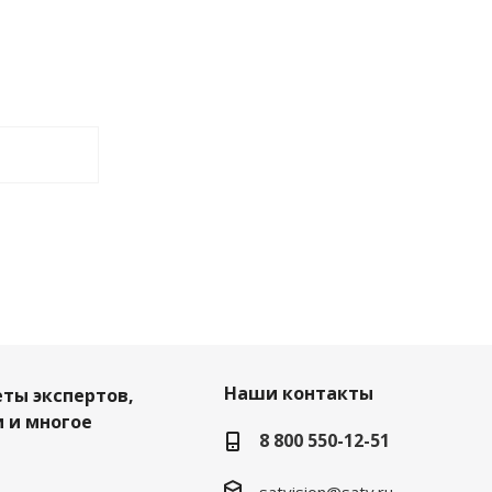
Наши контакты
еты экспертов,
 и многое
8 800 550-12-51
satvision@satv.ru