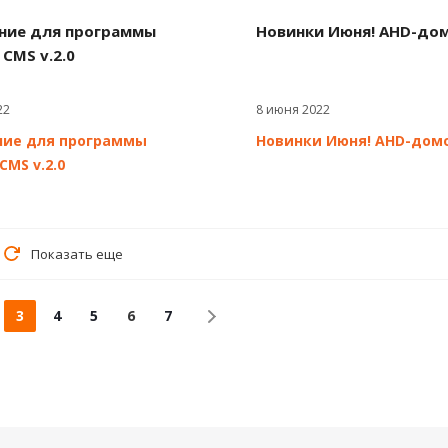
ние для программы
Новинки Июня! AHD-до
 CMS v.2.0
22
8 июня 2022
ние для программы
Новинки Июня! AHD-дом
 CMS v.2.0
Показать еще
3
4
5
6
7