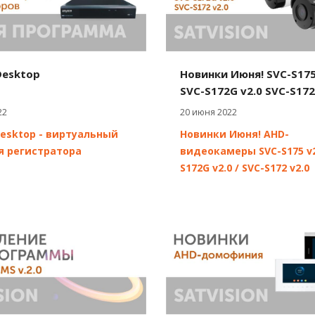
Desktop
Новинки Июня! SVC-S175
SVC-S172G v2.0 SVC-S172
22
20 июня 2022
esktop - виртуальный
Новинки Июня! AHD-
я регистратора
видеокамеры SVC-S175 v2.
S172G v2.0 / SVC-S172 v2.0