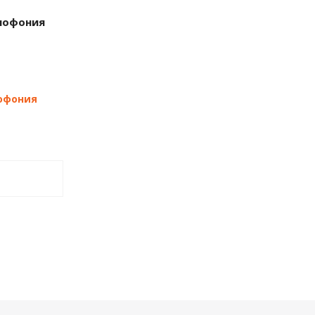
мофония
офония