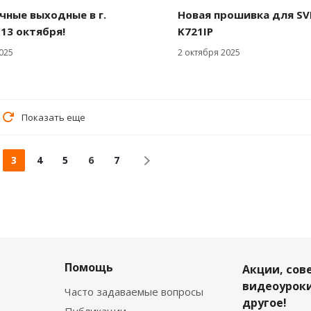
чные выходные в г.
Новая прошивка для SV
-13 октября!
K721IP
025
2 октября 2025
Показать еще
3
4
5
6
7
Помощь
Акции, сов
видеоуроки
Часто задаваемые вопросы
другое!