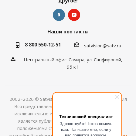
другое!
Наши контакты
8 800 550-12-51
satvision@satv.ru
Центральный офис: Самара, ул. Санфировой,
95 к.1
2002–2026 © Satvision — системы видеонаблюдения
Вся представленная на сайте информация носит
исключительно информационный характер и не
Технический специалист
является публичной офертой, определяемой
Здравствуйте! Готов помочь
положениями ст.437 (2) ГК РФ. Для получения
вам. Напишите мне, если у
вас появятся вопросы.
подробной информации обращайтесь к
менеджерам