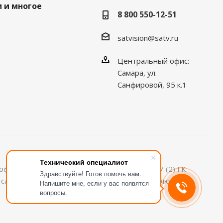
 и многое
8 800 550-12-51
satvision@satv.ru
Центральный офис:
Самара, ул.
Санфировой, 95 к.1
Технический специалист
офертой, определяемой положениями ст.437 (2) ГК
Здравствуйте! Готов помочь вам.
м сайте информация может быть изменена в любое
Напишите мне, если у вас появятся
вопросы.