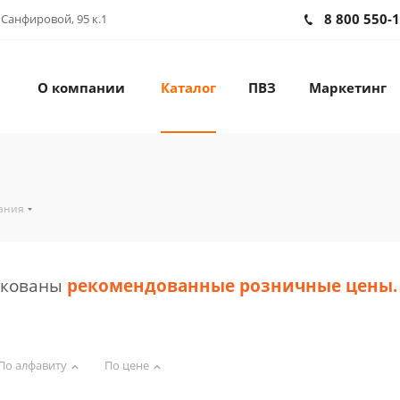
8 800 550-
 Санфировой, 95 к.1
О компании
Каталог
ПВЗ
Маркетинг
ания
икованы
рекомендованные розничные цены
.
По алфавиту
По цене