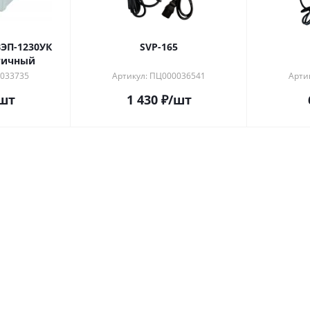
ЭП-1230УК
SVP-165
тичный
0033735
Артикул: ПЦ000036541
Арти
шт
1 430
₽
/шт