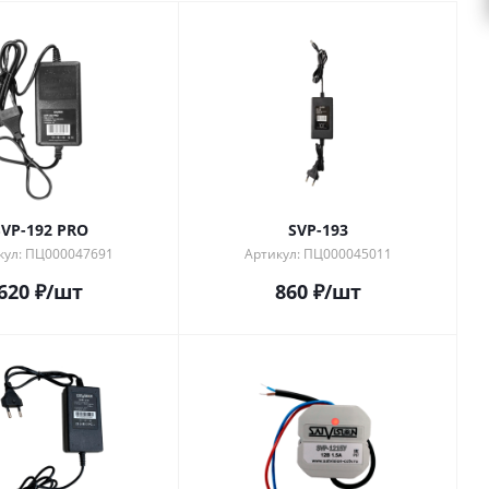
SVP-192 PRO
SVP-193
кул: ПЦ000047691
Артикул: ПЦ000045011
620
₽
/шт
860
₽
/шт