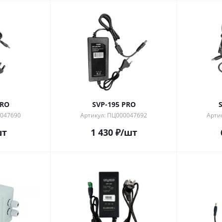
PRO
SVP-195 PRO
0047690
Артикул: ПЦ000047692
Арти
шт
1 430
₽
/шт