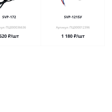
SVP-172
SVP-1215У
кул: ПЦ000036636
Артикул: ПЦ000012396
620
₽
/шт
1 180
₽
/шт