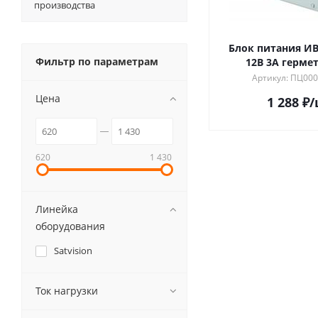
производства
Блок питания ИВ
Фильтр по параметрам
12В 3А герме
Артикул: ПЦ00
Цена
1 288
₽
/
620
1 430
Линейка
оборудования
Satvision
Ток нагрузки