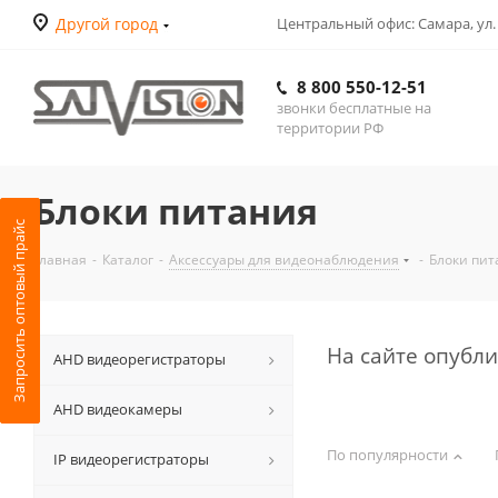
Другой город
Центральный офис: Самара, ул.
8 800 550-12-51
звонки бесплатные на
территории РФ
Блоки питания
Запросить оптовый прайс
Главная
-
Каталог
-
Аксессуары для видеонаблюдения
-
Блоки пит
На сайте опубл
АНD видеорегистраторы
AHD видеокамеры
По популярности
IP видеорегистраторы