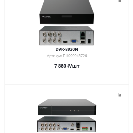
DVR-8930N
Артикул: ПЦ000045726
7 880
₽
/шт