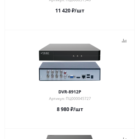
11 420
₽
/шт
DVR-8912P
Артикул: ПЦ000045727
8 980
₽
/шт