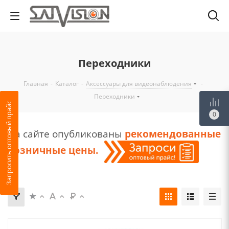
Переходники
Главная
-
Каталог
-
Аксессуары для видеонаблюдения
-
Переходники
Запросить оптовый прайс
0
На сайте опубликованы
рекомендованные
розничные цены
.