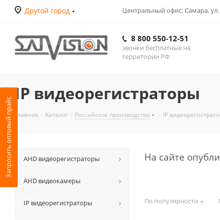
Другой город
Центральный офис: Самара, ул.
8 800 550-12-51
звонки бесплатные на
территории РФ
IP видеорегистраторы
Запросить оптовый прайс
Главная
-
Каталог
-
Российское производство
-
IP видеорегистрат
На сайте опубл
АНD видеорегистраторы
AHD видеокамеры
По популярности
IP видеорегистраторы