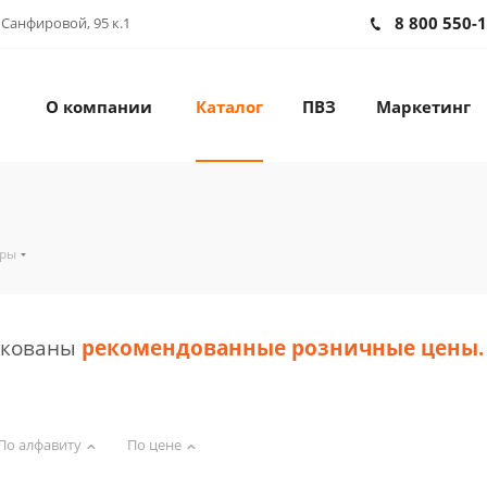
8 800 550-
 Санфировой, 95 к.1
О компании
Каталог
ПВЗ
Маркетинг
оры
икованы
рекомендованные розничные цены
.
По алфавиту
По цене