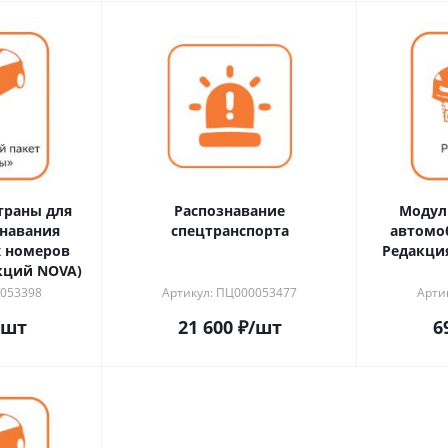
страны для
Распознавание
Модул
навания
спецтранспорта
автомо
 номеров
Редакция
кций NOVA)
0053398
Артикул: ПЦ000053477
Арти
/шт
21 600
₽
/шт
6