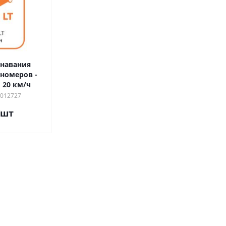
знавания
номеров -
 20 км/ч
0012727
/шт