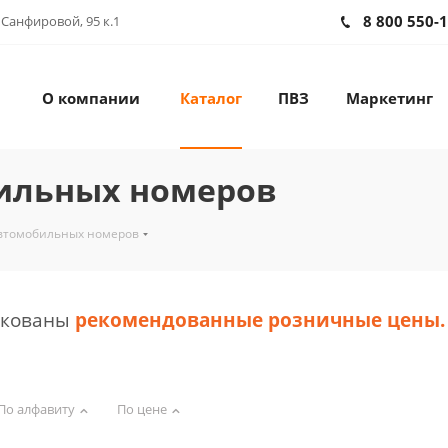
8 800 550-
 Санфировой, 95 к.1
О компании
Каталог
ПВЗ
Маркетинг
ильных номеров
втомобильных номеров
икованы
рекомендованные розничные цены
.
По алфавиту
По цене