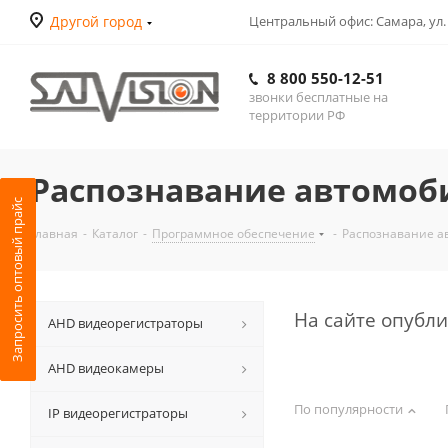
Другой город
Центральный офис: Самара, ул.
8 800 550-12-51
звонки бесплатные на
территории РФ
Распознавание автомоб
Запросить оптовый прайс
Главная
-
Каталог
-
Программное обеспечение
-
Распознавание а
На сайте опубл
АНD видеорегистраторы
AHD видеокамеры
По популярности
IP видеорегистраторы