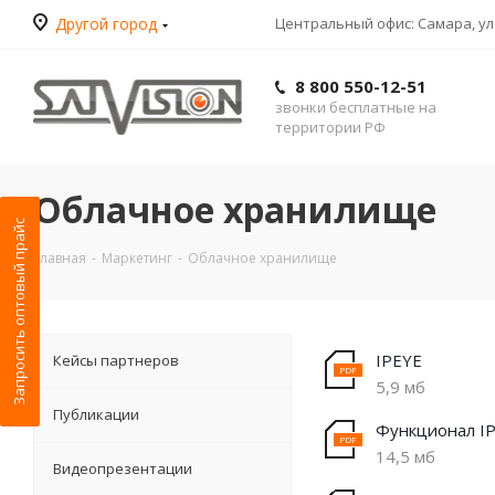
Другой город
Центральный офис: Самара, ул.
8 800 550-12-51
звонки бесплатные на
территории РФ
Облачное хранилище
Запросить оптовый прайс
Главная
-
Маркетинг
-
Облачное хранилище
IPEYE
Кейсы партнеров
5,9 мб
Публикации
Функционал I
14,5 мб
Видеопрезентации