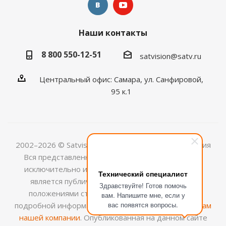
Наши контакты
8 800 550-12-51
satvision@satv.ru
Центральный офис: Самара, ул. Санфировой,
95 к.1
2002–2026 © Satvision — системы видеонаблюдения
Вся представленная на сайте информация носит
исключительно информационный характер и не
Технический специалист
является публичной офертой, определяемой
Здравствуйте! Готов помочь
положениями ст.437 (2) ГК РФ. Для получения
вам. Напишите мне, если у
вас появятся вопросы.
подробной информации обращайтесь к
менеджерам
нашей компании
. Опубликованная на данном сайте