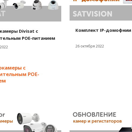
Комплект IP-домофнии
камеры Divisat c
тельным POE-питанием
26 октября 2022
 2022
окамеры с
ительным POE-
ем