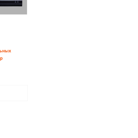
ьных
ер