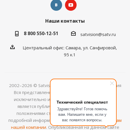
Наши контакты
8 800 550-12-51
satvision@satv.ru
Центральный офис: Самара, ул. Санфировой,
95 к.1
2002–2026 © Satvision — системы видеонаблюдения
Вся представленная на сайте информация носит
исключительно информационный характер и не
Технический специалист
является публичной офертой, определяемой
Здравствуйте! Готов помочь
положениями ст.437 (2) ГК РФ. Для получения
вам. Напишите мне, если у
вас появятся вопросы.
подробной информации обращайтесь к
менеджерам
нашей компании
. Опубликованная на данном сайте