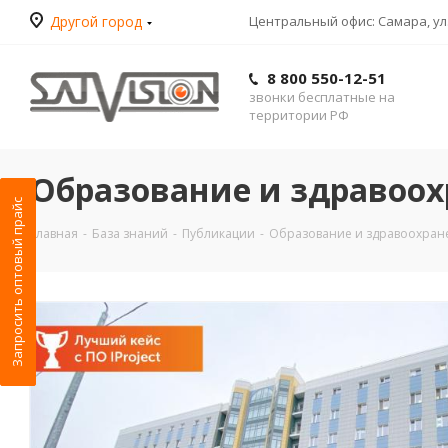
Другой город
Центральный офис: Самара, ул.
8 800 550-12-51
звонки бесплатные на
территории РФ
Образование и здравоо
Запросить оптовый прайс
Главная
-
База знаний
-
Публикации
-
Образование и здравоохран