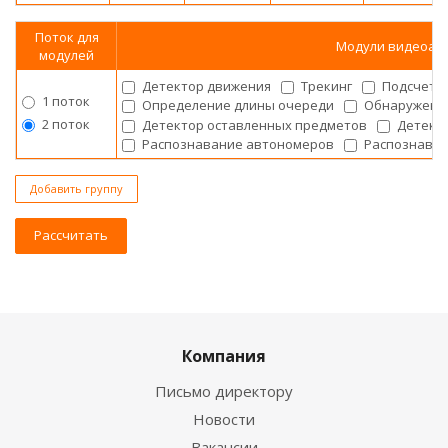
Поток для
Модули видеоан
модулей
Детектор движения
Трекинг
Подсчет 
1 поток
Определение длины очереди
Обнаружени
2 поток
Детектор оставленных предметов
Детекто
Распознавание автономеров
Распознаван
Добавить группу
Рассчитать
Компания
Письмо директору
Новости
Вакансии