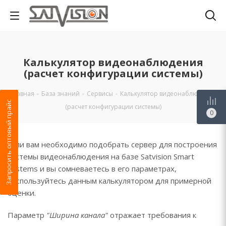
Калькулятор видеонаблюдения
(расчет конфигурации системы)
Главная
-
База знаний
-
Сервисы
-
Калькулятор видеонаблюдения
Запросить оптовый прайс
(расчет конфигурации системы)
0
Если вам необходимо подобрать сервер для построения
системы видеонаблюдения на базе Satvision Smart
Systems и вы сомневаетесь в его параметрах,
воспользуйтесь данным калькулятором для примерной
оценки.
Параметр
"Ширина канала"
отражает требования к