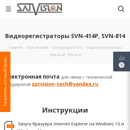
Видеорегистраторы SVN-414P, SVN-814
Главная
-
База знаний
-
Инструкции и ПО
-
Видеорегистраторы
SVN-414P, SVN-814
Запросить оптовый прайс
0
Электронная почта
для связи с технической
satvision-tech@yandex.ru
поддержкой
Инструкции
Запуск бразуера Internet Explorer на Windows 10 и