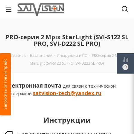
PRO-серия 2 Mpix StarLight (SVI-S122 SL
PRO, SVI-D222 SL PRO)
Главная
-
База знаний
-
Инструкции и ПО
-
PRO-серия 2 Mpix
Запросить оптовый прайс
StarLight (SVI-S122 SL PRO, SVI-D222 SL PRO)
0
Электронная почта
для связи с технической
satvision-tech@yandex.ru
поддержкой
Инструкции