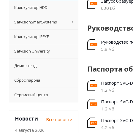
Запуск бразуер
Калькулятор HDD
630 кб
SatvisionSmartSystems
Руководств
Калькулятор IPEYE
Руководство п
5,9 мб
Satvision University
Демо-стенд
Паспорта о
Сброс пароля
Паспорт SVC-
1,2 мб
Сервисный центр
Паспорт SVC-D
1,2 мб
Новости
Все новости
Паспорт SVC-D
4,2 мб
4 августа 2026