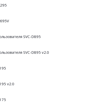
D295
D695V
ользователя SVC-D895
ользователя SVC-D895 v2.0
195
195 v2.0
175