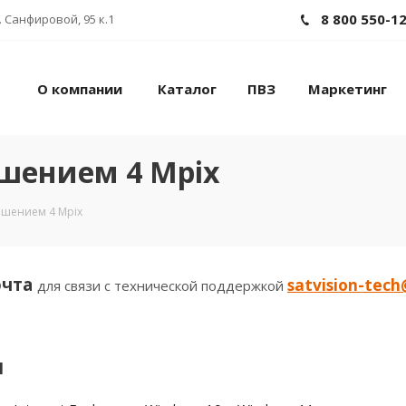
8 800 550-1
 Санфировой, 95 к.1
О компании
Каталог
ПВЗ
Маркетинг
шением 4 Mpix
шением 4 Mpix
очта
satvision-tec
для связи с технической поддержкой
и