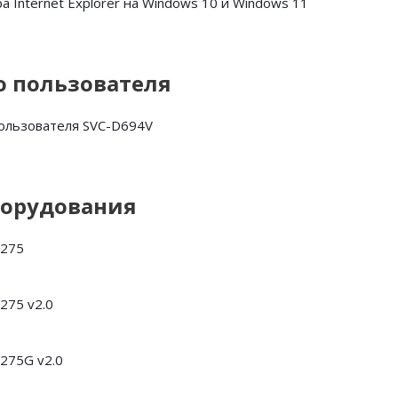
а Internet Explorer на Windows 10 и Windows 11
о пользователя
ользователя SVC-D694V
борудования
D275
275 v2.0
275G v2.0