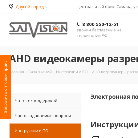
Другой город
Центральный офис: Самара, ул.
8 800 550-12-51
звонки бесплатные на
территории РФ
AHD видеокамеры разре
Запросить оптовый прайс
Главная
-
База знаний
-
Инструкции и ПО
-
AHD видеокамеры разре
Электронная п
Чат с техподдержкой
Часто задаваемые вопросы
Инструкци
Инструкции и ПО