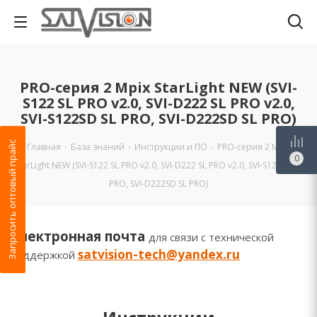
PRO-серия 2 Mpix StarLight NEW (SVI-
S122 SL PRO v2.0, SVI-D222 SL PRO v2.0,
SVI-S122SD SL PRO, SVI-D222SD SL PRO)
Запросить оптовый прайс
Главная
-
База знаний
-
Инструкции и ПО
-
PRO-серия 2 Mpix
0
StarLight NEW (SVI-S122 SL PRO v2.0, SVI-D222 SL PRO v2.0, SVI-S122SD SL
PRO, SVI-D222SD SL PRO)
Электронная почта
для связи с технической
satvision-tech@yandex.ru
поддержкой