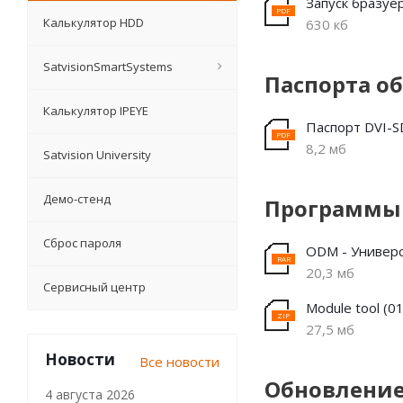
Запуск бразуер
Калькулятор HDD
630 кб
SatvisionSmartSystems
Паспорта о
Калькулятор IPEYE
Паспорт DVI-S
8,2 мб
Satvision University
Демо-стенд
Программы 
Сброс пароля
ODM - Универс
20,3 мб
Сервисный центр
Module tool (0
27,5 мб
Новости
Все новости
Обновление
4 августа 2026