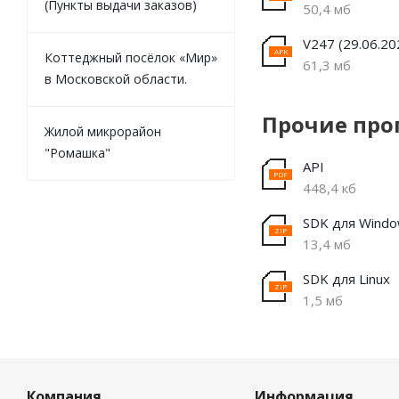
(Пункты выдачи заказов)
50,4 мб
V247 (29.06.20
Коттеджный посёлок «Мир»
61,3 мб
в Московской области.
Прочие пр
Жилой микрорайон
"Ромашка"
API
448,4 кб
SDK для Wind
13,4 мб
SDK для Linux
1,5 мб
Компания
Информация