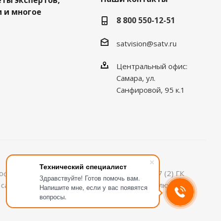
еты экспертов,
 и многое
8 800 550-12-51
satvision@satv.ru
Центральный офис:
Самара, ул.
Санфировой, 95 к.1
Технический специалист
офертой, определяемой положениями ст.437 (2) ГК
Здравствуйте! Готов помочь вам.
м сайте информация может быть изменена в любое
Напишите мне, если у вас появятся
вопросы.