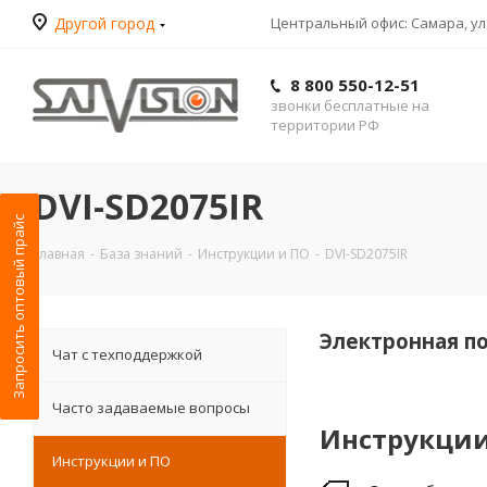
Другой город
Центральный офис: Самара, ул.
8 800 550-12-51
звонки бесплатные на
территории РФ
DVI-SD2075IR
Запросить оптовый прайс
Главная
-
База знаний
-
Инструкции и ПО
-
DVI-SD2075IR
Электронная п
Чат с техподдержкой
Часто задаваемые вопросы
Инструкци
Инструкции и ПО