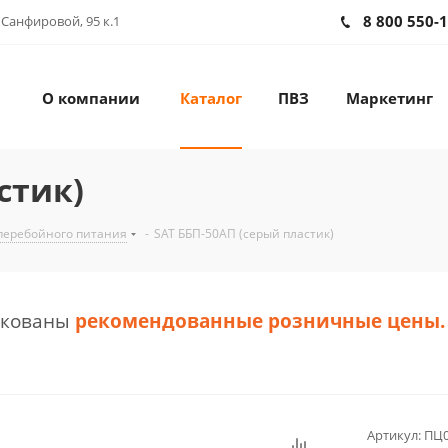
8 800 550-
 Санфировой, 95 к.1
О компании
Каталог
ПВЗ
Маркетинг
стик)
перебойного питания
-
SAT ББП-50АП (серый пластик)
икованы
рекомендованные розничные цены
.
Артикул:
ПЦ0