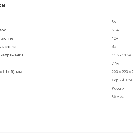
ки
5А
ток
5.5А
яжение
12V
амыкания
Да
 напряжения
11,5 - 14,5V
7 Ач
x Ш x В), мм
200 х 220 х
Серый "RAL
Россия
36 мес