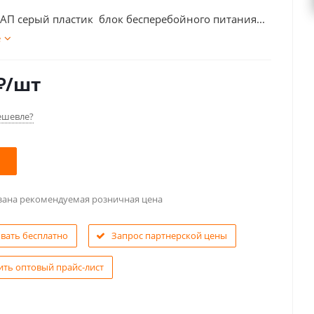
АП серый пластик блок бесперебойного питания...
е
₽
/шт
ешевле?
азана рекомендуемая розничная цена
овать бесплатно
Запрос партнерской цены
ить оптовый прайс-лист