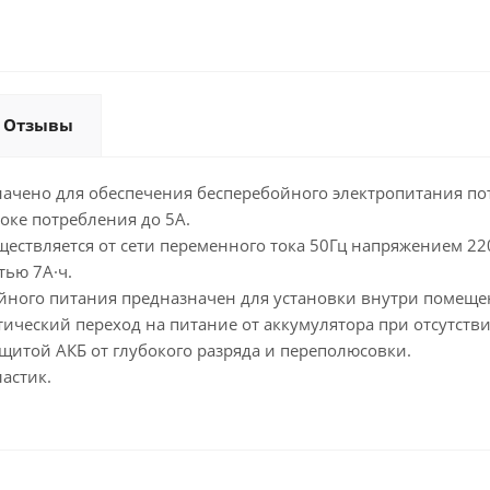
Отзывы
начено для обеспечения бесперебойного электропитания 
токе потребления до 5A.
ествляется от сети переменного тока 50Гц напряжением 22
ью 7А·ч.
йного питания предназначен для установки внутри помеще
ический переход на питание от аккумулятора при отсутств
ащитой АКБ от глубокого разряда и переполюсовки.
астик.