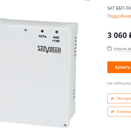
SAT ББП-50
Подробне
3 060
Нашли д
Купить
На сайте ук
Тестир
Запрос