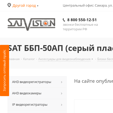
Другой город
Центральный офис: Самара, ул.
8 800 550-12-51
звонки бесплатные на
территории РФ
SAT ББП-50АП (серый пла
Запросить оптовый прайс
Главная
-
Каталог
-
Аксессуары для видеонаблюдения
-
Блоки бес
На сайте опубл
АНD видеорегистраторы
AHD видеокамеры
IP видеорегистраторы