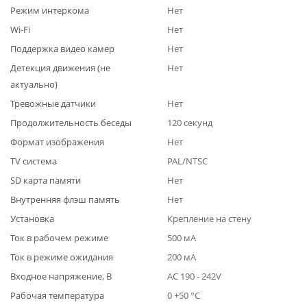
Режим интеркома
Нет
Wi-Fi
Нет
Поддержка видео камер
Нет
Детекция движения (не
Нет
актуально)
Тревожные датчики
Нет
Продолжительность беседы
120 секунд
Формат изображения
Нет
TV система
PAL/NTSC
SD карта памяти
Нет
Внутренняя флэш память
Нет
Установка
Крепление на стену
Ток в рабочем режиме
500 мА
Ток в режиме ожидания
200 мА
Входное напряжение, В
AC 190 - 242V
Рабочая температура
0 +50 °C