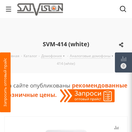
SVM-414 (white)
Главная
-
Каталог
-
Домофония
-
Аналоговые домофоны
-
SVM-
Запросить оптовый прайс
414 (white)
0
На сайте опубликованы
рекомендованные
розничные цены
.