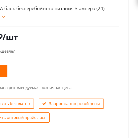
А блок бесперебойного питания 3 ампера (24)
е
₽
/шт
ешевле?
азана рекомендуемая розничная цена
овать бесплатно
Запрос партнерской цены
ить оптовый прайс-лист