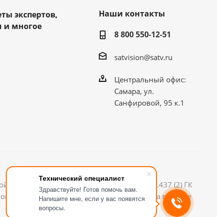
Наши контакты
еты экспертов,
 и многое
8 800 550-12-51
satvision@satv.ru
Центральный офис:
Самара, ул.
Санфировой, 95 к.1
Технический специалист
й офертой, определяемой положениями ст.437 (2) ГК
Здравствуйте! Готов помочь вам.
ном сайте информация может быть изменена в любое
Напишите мне, если у вас появятся
вопросы.