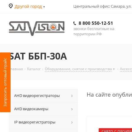
Другой город
Центральный офис: Самара, ул.
8 800 550-12-51
звонки бесплатные на
территории РФ
SAT ББП-30А
Запросить оптовый прайс
Главная
-
Каталог
-
Оборудование, снятое с производства
-
Аксесс
На сайте опубл
АНD видеорегистраторы
AHD видеокамеры
IP видеорегистраторы
СНЯТО С ПРОИЗ