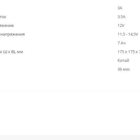
3А
ток
3.5А
яжение
12V
 напряжения
11,5 - 14,5V
7 Ач
x Ш x В), мм
175 х 175 х
Китай
36 мес