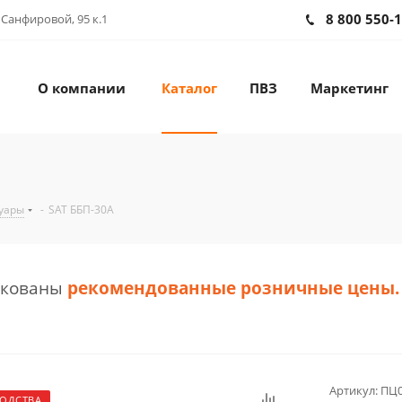
8 800 550-
 Санфировой, 95 к.1
О компании
Каталог
ПВЗ
Маркетинг
уары
-
SAT ББП-30А
икованы
рекомендованные розничные цены
.
Артикул:
ПЦ0
ВОДСТВА