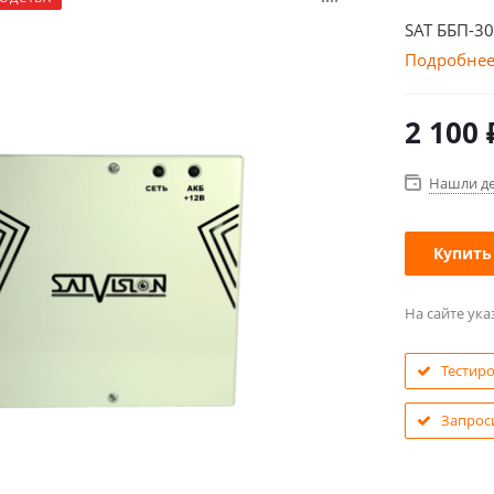
SAT ББП-30
Подробне
2 100
Нашли д
Купить
На сайте ук
Тестир
Запрос