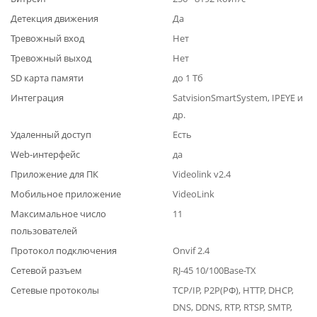
Детекция движения
Да
Тревожный вход
Нет
Тревожный выход
Нет
SD карта памяти
до 1 Тб
Интеграция
SatvisionSmartSystem, IPEYE и
др.
Удаленный доступ
Есть
Web-интерфейс
да
Приложение для ПК
Videolink v2.4
Мобильное приложение
VideoLink
Максимальное число
11
пользователей
Протокол подключения
Onvif 2.4
Сетевой разъем
RJ-45 10/100Base-TX
Сетевые протоколы
TCP/IP, P2P(РФ), HTTP, DHCP,
DNS, DDNS, RTP, RTSP, SMTP,