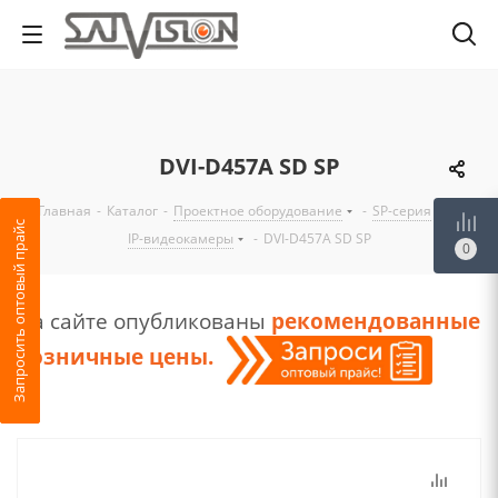
DVI-D457A SD SP
Главная
-
Каталог
-
Проектное оборудование
-
SP-серия
-
Запросить оптовый прайс
IP-видеокамеры
-
DVI-D457A SD SP
0
На сайте опубликованы
рекомендованные
розничные цены
.