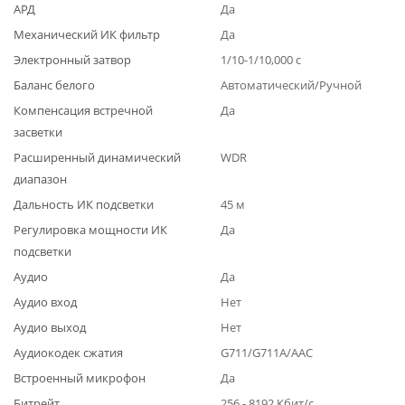
АРД
Да
Механический ИК фильтр
Да
Электронный затвор
1/10-1/10,000 с
Баланс белого
Автоматический/Ручной
Компенсация встречной
Да
засветки
Расширенный динамический
WDR
диапазон
Дальность ИК подсветки
45 м
Регулировка мощности ИК
Да
подсветки
Аудио
Да
Аудио вход
Нет
Аудио выход
Нет
Аудиокодек сжатия
G711/G711A/AAC
Встроенный микрофон
Да
Битрейт
256 - 8192 Кбит/с