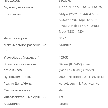
Процессор
SSC377D
Видеокодек сжатия
H.265+/H.265/H.264+/H.264/MJPE
Разрешение
5 Mpix (2592 × 1944), 4 Mpix
(2560×1440),3 Mpix (2304 ×
1296), 2 Mpix (1920 × 1080),1
Mpix (1280 × 720)
Частота кадров
30 к/с
Максимальное разрешение
5 Мпикс
IP
Угол обзора (гор./верт.)
105/56
Возможность замены
3.6 мм (84°/46°), 6 мм
объективов
(54°/30°), 8 мм (38°/22°)
Чувствительность
0.0001 Лк (цвет.), 0 Лк (ИК вкл.)
Режим День/Ночь
Авто/Цвет/Ч.Б/Расписание
Самодиагностика
Да
Интеллектуальные функции
Есть
Аналитика
3 вида