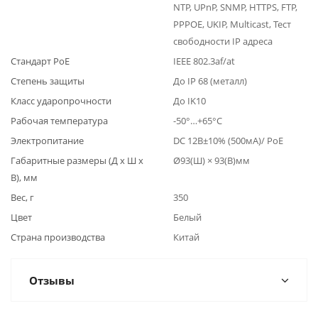
NTP, UPnP, SNMP, HTTPS, FTP,
PPPOE, UKIP, Multicast, Тест
свободности IP адреса
Стандарт PoE
IEEE 802.3af/at
Степень защиты
До IP 68 (металл)
Класс ударопрочности
До IK10
Рабочая температура
-50°…+65°C
Электропитание
DC 12B±10% (500мА)/ PoE
Габаритные размеры (Д x Ш x
Ø93(Ш) × 93(B)мм
В), мм
Вес, г
350
Цвет
Белый
Страна производства
Китай
Отзывы