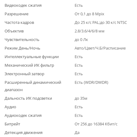
Видеокодек сжатия
Есть
Разрешение
От 0,1 до 8 Mpix
Частота кадров
До 25 к/с PAL;до 30 к/с NTSC
Объектив
2.8/3.6/4/6/8 мм
Чувствительность
до 0 Лк
Режим День/Ночь
Авто/Цвет/Ч.Б/Расписание
Интеллектуальные функции
Есть
Механический ИК фильтр
Есть
Электронный затвор
Есть
Расширенный динамический
Есть (WDR/DWDR)
диапазон
Дальность ИК подсветки
до 35м
Аудио
Есть
Аудиокодек сжатия
Есть
Битрейт
От 256 до 16384 Кбит/с
Детекция движения
Да