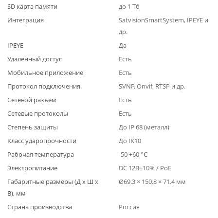
SD карта памяти
до 1 Тб
Интеграция
SatvisionSmartSystem, IPEYE и
др.
IPEYE
Да
Удаленный доступ
Есть
Мобильное приложение
Есть
Протокол подключения
SVNP, Onvif, RTSP и др.
Сетевой разъем
Есть
Сетевые протоколы
Есть
Степень защиты
До IP 68 (металл)
Класс ударопрочности
До IK10
Рабочая температура
-50 +60 °C
Электропитание
DC 12B±10% / PoE
Габаритные размеры (Д x Ш x
Ø69.3 × 150.8 × 71.4 мм
В), мм
Страна производства
Россия