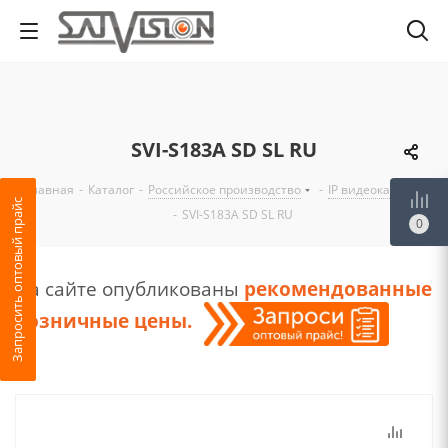
SVI-S183A SD SL RU
Главная
-
Каталог
-
Российское производство
-
IP видеокамеры
Запросить оптовый прайс
-
SVI-S183A SD SL RU
0
На сайте опубликованы
рекомендованные
розничные цены
.