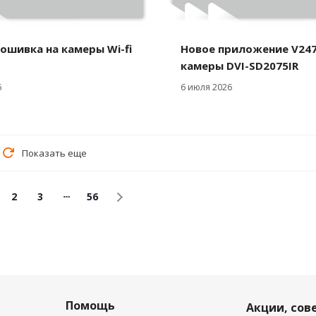
ошивка на камеры Wi-fi
Новое приложение V24
камеры DVI-SD2075IR
6
6 июля 2026
Показать еще
2
3
56
Помощь
Акции, сов