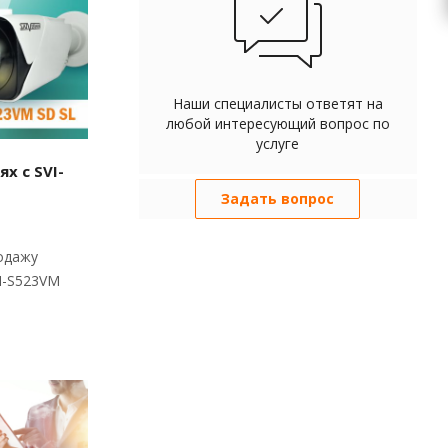
Наши специалисты ответят на
любой интересующий вопрос по
услуге
х с SVI-
Задать вопрос
одажу
I-S523VM