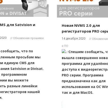
MS для Satvision и
Новая NVMS 2.0 для
регистраторов PRO сер
 2020
// Обновления прошивок
14 декабря 2020
// Обновлени
и ПО
сообщить, что по
Спешим сообщить, ч
сленным просьбам мы
вышла совершенно нова
и единую CMS для
программа для удалённ
ния Satvision и Divisat.
доступа к видеорегист
м программном
PRO серии. Программа
ении вы можете
предназначена как для
ить разные линейки
использования на ОС Wi
регистраторов нашей
так и для MacOS.
и.