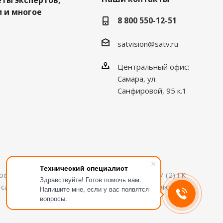
еты экспертов,
 и многое
8 800 550-12-51
satvision@satv.ru
Центральный офис:
Самара, ул.
Санфировой, 95 к.1
Технический специалист
офертой, определяемой положениями ст.437 (2) ГК
Здравствуйте! Готов помочь вам.
м сайте информация может быть изменена в любое
Напишите мне, если у вас появятся
вопросы.