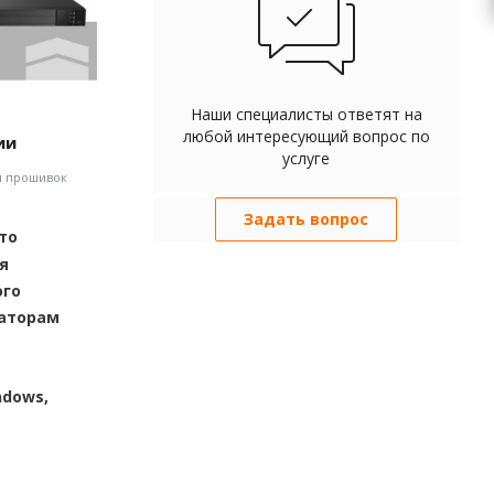
Наши специалисты ответят на
любой интересующий вопрос по
ии
услуге
я прошивок
Задать вопрос
то
я
ого
раторам
ndows,