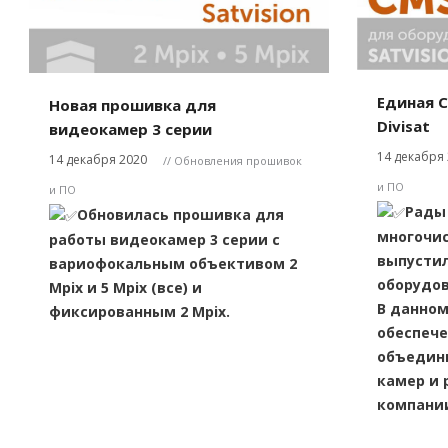
Единая C
Новая прошивка для
Divisat
видеокамер 3 серии
14 декабря
14 декабря 2020
// Обновления прошивок
и ПО
и ПО
Рады 
Обновилась прошивка для
многочи
работы видеокамер 3 серии
с
выпустил
вариофокальным объективом 2
оборудова
Mpix и 5 Mpix (все) и
В данно
фиксированным 2 Mpix.
обеспеч
объедин
камер и 
компани