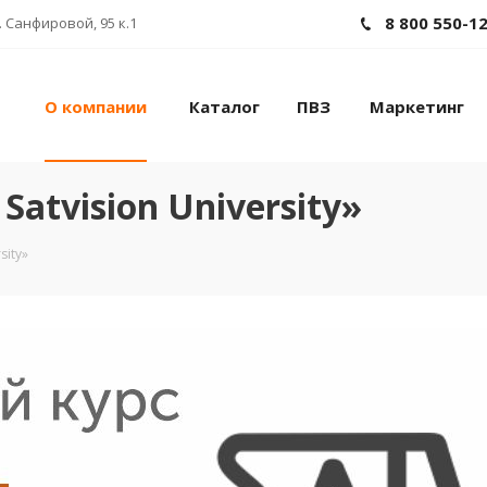
8 800 550-1
 Санфировой, 95 к.1
О компании
Каталог
ПВЗ
Маркетинг
atvision University»
sity»