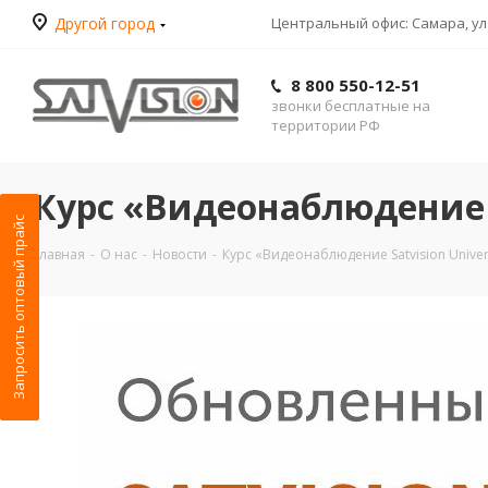
Другой город
Центральный офис: Самара, ул.
8 800 550-12-51
звонки бесплатные на
территории РФ
Курс «Видеонаблюдение S
Запросить оптовый прайс
Главная
-
О нас
-
Новости
-
Курс «Видеонаблюдение Satvision Univer