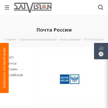
Почта России
Главная
-
Справочная информация
-
Нам доверяют
-
Почта России
Запросить оптовый прайс
0
ФГУП
«Почта
России» -
российская