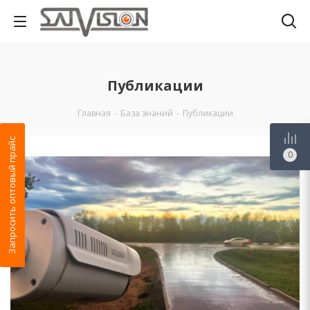
Публикации
Главная
-
База знаний
-
Публикации
Запросить оптовый прайс
0