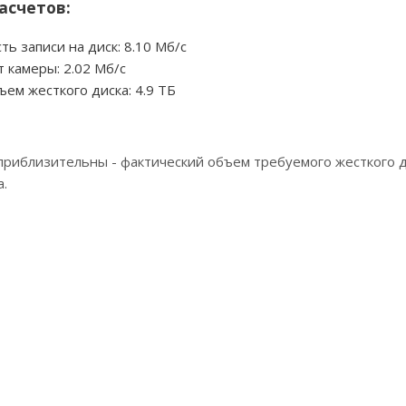
асчетов:
ть записи на диск:
8.10 Мб/с
т камеры:
2.02 Мб/с
ем жесткого диска:
4.9 ТБ
риблизительны - фактический объем требуемого жесткого ди
а.