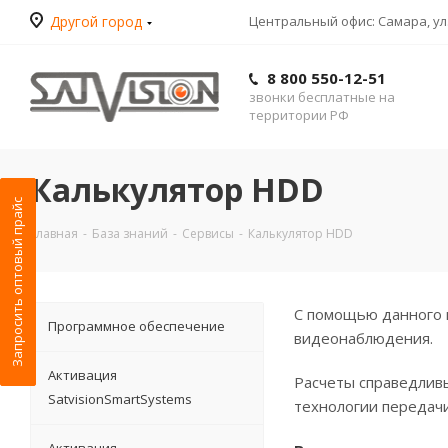
Другой город
Центральный офис: Самара, ул.
8 800 550-12-51
звонки бесплатные на
территории РФ
Калькулятор HDD
Запросить оптовый прайс
Главная
-
База знаний
-
Сервисы
-
Калькулятор HDD
С помощью данного 
Программное обеспечение
видеонаблюдения.
Активация
Расчеты справедливы
SatvisionSmartSystems
технологии передачи