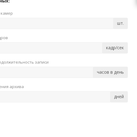
ных:
 камер
шт.
дров
кадр/сек
одолжительность записи
часов в день
ения архива
дней