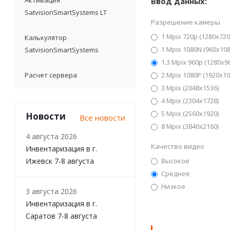
Активация
Ввод данных:
SatvisionSmartSystems LT
Разрешение камеры
1 Mpix 720p (1280x720
Калькулятор
1 Mpix 1080N (960х108
SatvisionSmartSystems
1.3 Mpix 960p (1280x9
Расчет сервера
2 Mpix 1080P (1920x10
3 Mpix (2048x1536)
4 Mpix (2304x1728)
5 Mpix (2560x1920)
Новости
Все новости
8 Mpix (3840x2160)
4 августа 2026
Качество видео
Инвентаризация в г.
Ижевск 7-8 августа
Высокое
Среднее
Низкое
3 августа 2026
Инвентаризация в г.
Саратов 7-8 августа