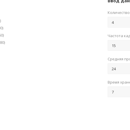
Ввод дан
Количество
)
0)
60)
Частота ка
80)
Средняя пр
Время хран