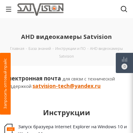
AHD видеокамеры Satvision
Главная
-
База знаний
-
Инструкции и ПО
-
AHD видеокамеры
Satvision
Запросить оптовый прайс
0
Электронная почта
для связи с технической
satvision-tech@yandex.ru
поддержкой
Инструкции
Запуск бразуера Internet Explorer на Windows 10 и