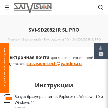
SVI-SD2082 IR SL PRO
Главная
-
База знаний
-
Инструкции и ПО
-
SVI-SD2082 IR SL PRO
Запросить оптовый прайс
0
Электронная почта
для связи с технической
satvision-tech@yandex.ru
поддержкой
Инструкции
Запуск бразуера Internet Explorer на Windows 10 и
Windows 11