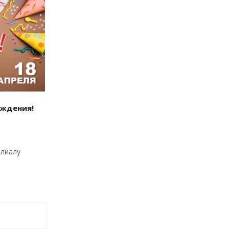
ождения!
илиалу