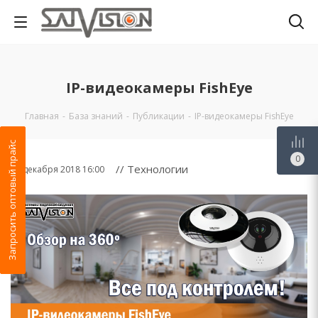
IP-видеокамеры FishEye
Главная
-
База знаний
-
Публикации
-
IP-видеокамеры FishEye
Запросить оптовый прайс
0
// Технологии
29 декабря 2018 16:00