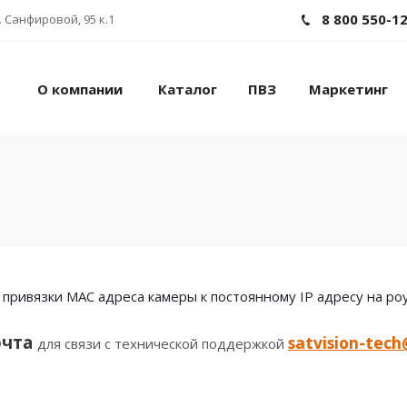
8 800 550-1
 Санфировой, 95 к.1
О компании
Каталог
ПВЗ
Маркетинг
 привязки МАС адреса камеры к постоянному IP адресу на ро
очта
satvision-tec
для связи с технической поддержкой