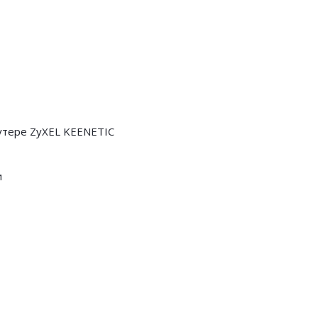
оутере ZyXEL KEENETIC
и