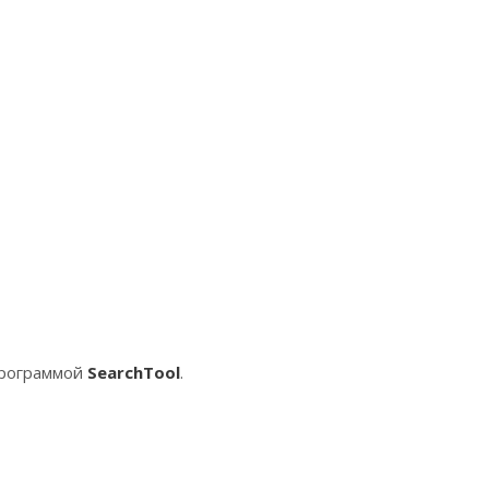
программой
SearchTool
.