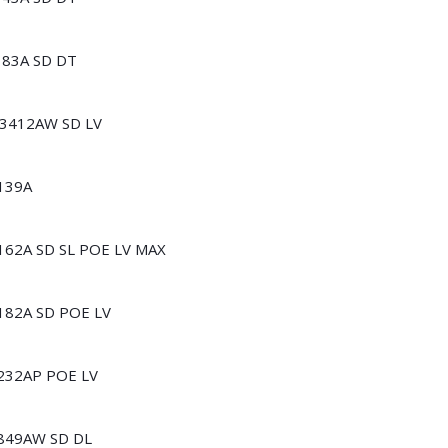
183A SD DT
N3412AW SD LV
139A
162А SD SL POE LV MAX
182A SD POE LV
232AP POE LV
S849AW SD DL