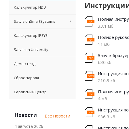
Инструкци
Калькулятор HDD
Полная инстру
SatvisionSmartSystems
33,1 мб
Калькулятор IPEYE
Полное руково
11 мб
Satvision University
Запуск бразуер
630 кб
Демо-стенд
Инструкция по
Сброс пароля
210,9 кб
Полная инструк
Сервисный центр
4 мб
Инструкция по
Новости
Все новости
936,3 кб
4 августа 2026
Инструкция по 