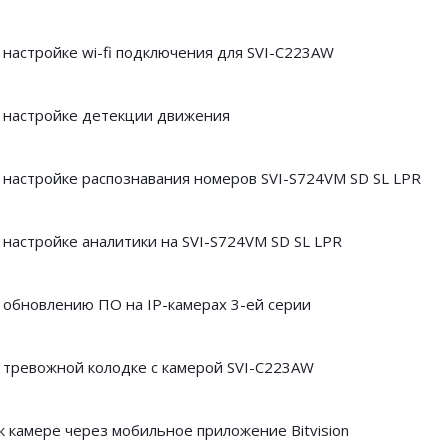
 настройке wi-fi подключения для SVI-C223AW
 настройке детекции движения
 настройке распознавания номеров SVI-S724VM SD SL LPR
 настройке аналитики на SVI-S724VM SD SL LPR
 обновлению ПО на IP-камерах 3-ей серии
 тревожной колодке с камерой SVI-C223AW
 камере через мобильное приложение Bitvision